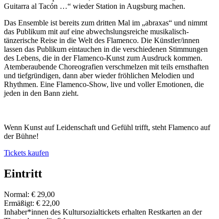
Guitarra al Tacón …“
wieder Station in Augsburg machen.
Das Ensemble ist bereits zum dritten Mal im „abraxas“ und nimmt
das Publikum mit auf eine abwechslungsreiche musikalisch-
tänzerische Reise in die Welt des Flamenco. Die Künstler/innen
lassen das Publikum eintauchen in die verschiedenen Stimmungen
des Lebens, die in der Flamenco-Kunst zum Ausdruck kommen.
Atemberaubende Choreografien verschmelzen mit teils ernsthaften
und tiefgründigen, dann aber wieder fröhlichen Melodien und
Rhythmen. Eine Flamenco-Show, live und voller Emotionen, die
jeden in den Bann zieht.
Wenn Kunst auf Leidenschaft und Gefühl trifft, steht Flamenco auf
der Bühne!
Tickets kaufen
Eintritt
Normal: € 29,00
Ermäßigt: € 22,00
Inhaber*innen des Kultursozialtickets erhalten Restkarten an der